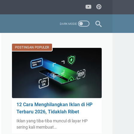
POSTINGAN POPULER
12 Cara Menghilangkan Iklan di HP
Terbaru 2026, Tidaklah Ribet
Iklan yang tiba-tiba muncul di layar HP
sering kali membuat…